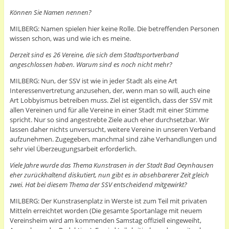
Können Sie Namen nennen?
MILBERG: Namen spielen hier keine Rolle. Die betreffenden Personen
wissen schon, was und wie ich es meine.
Derzeit sind es 26 Vereine, die sich dem Stadtsportverband
angeschlossen haben. Warum sind es noch nicht mehr?
MILBERG: Nun, der SSV ist wie in jeder Stadt als eine Art
Interessenvertretung anzusehen, der, wenn man so will, auch eine
Art Lobbyismus betreiben muss. Ziel ist eigentlich, dass der SSV mit
allen Vereinen und für alle Vereine in einer Stadt mit einer Stimme
spricht. Nur so sind angestrebte Ziele auch eher durchsetzbar. Wir
lassen daher nichts unversucht, weitere Vereine in unseren Verband
aufzunehmen. Zugegeben, manchmal sind zähe Verhandlungen und
sehr viel Überzeugungsarbeit erforderlich.
Viele Jahre wurde das Thema Kunstrasen in der Stadt Bad Oeynhausen
eher zurückhaltend diskutiert, nun gibt es in absehbarerer Zeit gleich
zwei. Hat bei diesem Thema der SSV entscheidend mitgewirkt?
MILBERG: Der Kunstrasenplatz in Werste ist zum Teil mit privaten
Mitteln erreichtet worden (Die gesamte Sportanlage mit neuem
Vereinsheim wird am kommenden Samstag offiziell eingeweiht,