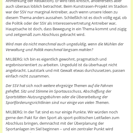
Anmerkung der Redaktion). Er wird teils kritisch, andererseits aber
auch überaus löblich betrachtet. Beim Kunstrasen-Projekt im Stadion
war der SSV nur marginal Antreiber, auch wenn unsere Ideen zu
diesem Thema anders aussahen. Schließlich ist es doch völlig egal, ob
die Politik oder der SSV als Interessenvertretung Antreiber war,
Hauptsache ist doch, dass Bewegung in ein Thema kommt und zügig
und zeitgemäß zum Abschluss gebracht wird.
Wird man da nicht manchmal auch ungeduldig, wenn die Mühlen der
Verwaltung und Politik manchmal langsam mahlen?
MILBERG: Ich bin es eigentlich gewohnt, pragmatisch und
ergebnisorientiert zu arbeiten. Ungeduld ist da überhaupt nicht
angebracht. Lautstark und mit Gewalt etwas durchzusetzen, passen
einfach nicht zusammen.
Der SSV hat sich noch weitere ehrgeizige Themen auf die Fahnen
geheftet. Sitz und Stimme im Sportausschuss, Abschaffung der
Sportstätten-Nutzungsgebühren oder die Überarbeitung der
Sportförderungsrichtlinien sind nur einige von vielen Themen.
MILBERG: In der Tat sind es nur einige Punkte. Wir würden noch
gerne den Pakt für den Sport als sport-politischen Leitfaden zum
Abschluss bringen, demnächst mit der Überplanung der
Sportanlagen im Siel beginnen – und ein zentraler Punkt wird