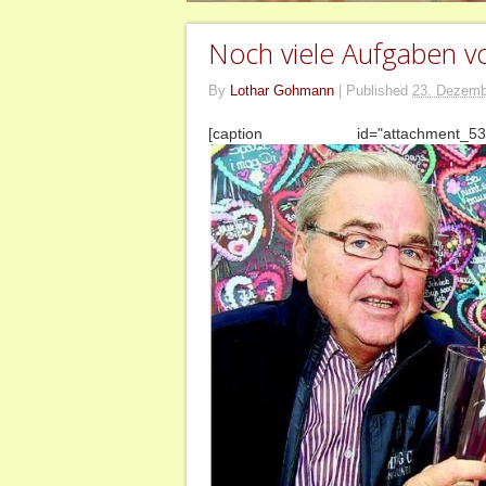
Noch viele Aufgaben vo
By
Lothar Gohmann
|
Published
23. Dezemb
[caption id="attachment_