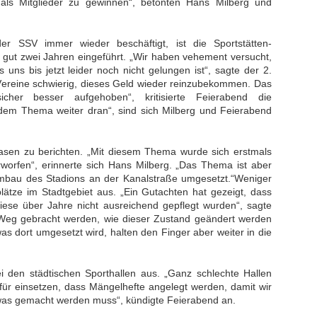
e als Mitglieder zu gewinnen“, betonten Hans Milberg und
r SSV immer wieder beschäftigt, ist die Sportstätten-
gut zwei Jahren eingeführt. „Wir haben vehement versucht,
uns bis jetzt leider noch nicht gelungen ist“, sagte der 2.
e Vereine schwierig, dieses Geld wieder reinzubekommen. Das
her besser aufgehoben“, kritisierte Feierabend die
dem Thema weiter dran“, sind sich Milberg und Feierabend
asen zu berichten. „Mit diesem Thema wurde sich erstmals
worfen“, erinnerte sich Hans Milberg. „Das Thema ist aber
bau des Stadions an der Kanalstraße umgesetzt.“Weniger
plätze im Stadtgebiet aus. „Ein Gutachten hat gezeigt, dass
iese über Jahre nicht ausreichend gepflegt wurden“, sagte
n Weg gebracht werden, wie dieser Zustand geändert werden
was dort umgesetzt wird, halten den Finger aber weiter in die
i den städtischen Sporthallen aus. „Ganz schlechte Hallen
für einsetzen, dass Mängelhefte angelegt werden, damit wir
was gemacht werden muss“, kündigte Feierabend an.