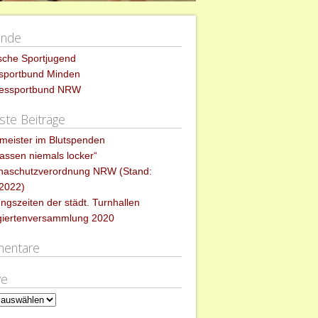
ände
sche Sportjugend
ssportbund Minden
essportbund NRW
te Beiträge
meister im Blutspenden
lassen niemals locker“
naschutzverordnung NRW (Stand:
.2022)
ngszeiten der städt. Turnhallen
giertenversammlung 2020
entare
ve
e