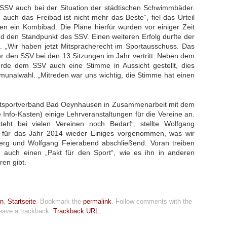
SSV auch bei der Situation der städtischen Schwimmbäder.
uch das Freibad ist nicht mehr das Beste“, fiel das Urteil
ten ein Kombibad. Die Pläne hierfür wurden vor einiger Zeit
end den Standpunkt des SSV. Einen weiteren Erfolg durfte der
 „Wir haben jetzt Mitspracherecht im Sportausschuss. Das
er den SSV bei den 13 Sitzungen im Jahr vertritt. Neben dem
rde dem SSV auch eine Stimme in Aussicht gestellt, dies
unalwahl. „Mitreden war uns wichtig, die Stimme hat einen
dtsportverband Bad Oeynhausen in Zusammenarbeit mit dem
Info-Kasten) einige Lehrveranstaltungen für die Vereine an.
eht bei vielen Vereinen noch Bedarf“, stellte Wolfgang
 für das Jahr 2014 wieder Einiges vorgenommen, was wir
rg und Wolfgang Feierabend abschließend. Voran treiben
auch einen „Pakt für den Sport“, wie es ihn in anderen
en gibt.
en
,
Startseite
. Bookmark the
permalink
. Follow comments with the
eave a trackback:
Trackback URL
.