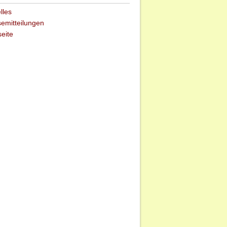
lles
emitteilungen
seite