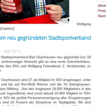
Aktue
Press
Start
Wolfgang
[/caption]
om neu gegründeten Stadtsportverband
– NW 2013
 Stadtsportverband Bad Oeynhausen neu gegründet (vor 18
achtmonatiger Amtszeit gibt es eine erste Zwischenbilanz.
der des SSV, und Wolfgang Feierabend, 2. Vorsitzender, zu
n.
 Oeynhausen sind 27 als Mitglied im SSV eingetragen, unter
– und bis auf Rot-Weiß Rehme und die SV Eidinghausen-
Hans Milberg. „Von den insgesamt 18.000 Mitgliedern in den
nd Jugendliche) sind somit aktuell 10.869 Mitglied im SSV.
er SSV die größte Personenvereinigung aller Gruppierungen
 sind 24 Prozent der Einwohner im Stadtgebiet. Wir sind