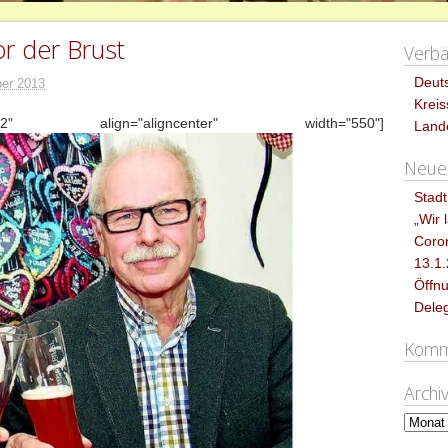
r der Brust
Verb
Deut
er 2013
Krei
532" align="aligncenter" width="550"]
Land
Neues
Stadt
„Wir 
Coro
13.1
Öffnu
Dele
Komm
Archi
Archiv