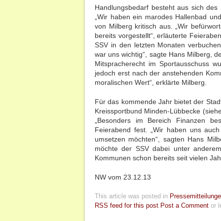
Handlungsbedarf besteht aus sich des 
„Wir haben ein marodes Hallenbad und a
von Milberg kritisch aus. „Wir befürwor
bereits vorgestellt“, erläuterte Feierab
SSV in den letzten Monaten verbuchen.
war uns wichtig“, sagte Hans Milberg, d
Mitspracherecht im Sportausschuss wu
jedoch erst nach der anstehenden Komm
moralischen Wert“, erklärte Milberg.
Für das kommende Jahr bietet der Sta
Kreissportbund Minden-Lübbecke (siehe 
„Besonders im Bereich Finanzen best
Feierabend fest. „Wir haben uns auch
umsetzen möchten“, sagten Hans Milbe
möchte der SSV dabei unter anderem 
Kommunen schon bereits seit vielen Jahr
NW vom 23.12.13
This article was posted in
Pressemitteilung
RSS feed for this post
.
Post a Comment
or l