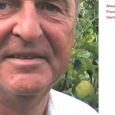
Aktue
Press
Start