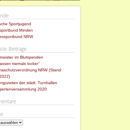
ände
sche Sportjugend
ssportbund Minden
essportbund NRW
te Beiträge
meister im Blutspenden
lassen niemals locker“
naschutzverordnung NRW (Stand:
.2022)
ngszeiten der städt. Turnhallen
giertenversammlung 2020
entare
ve
e