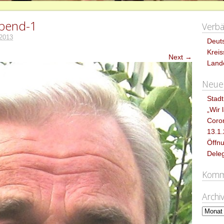
abend-1
Verb
 2013
Deut
Krei
Next →
Land
Neues
Stadt
„Wir 
Coro
13.1
Öffnu
Dele
Komm
Archi
Archiv