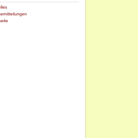
lles
emitteilungen
seite