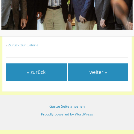
«
Zurück zur Galerie
« zurück
weiter »
Ganze Seite ansehen
Proudly powered by WordPress