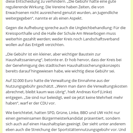
diese Entscheidung zu verhindern. „Die Gebühr hatte eine gute
regulierende Wirkung. Die Vereine haben Zeiten, die von
Erwachsenen nicht ausreichend genutzt wurden, an Jugendliche
weitergegeben“, nannte er als einen Aspekt.
Gegen die Aufhebung spreche auch die Ungleichbehandlung: Für die
Kreissporthalle und die Halle der Schule Am Weserbogen muss
weiterhin gezahlt werden; weder Kreis noch Landschaftsverband
wollen auf das Entgelt verzichten.
„Die Gebühr ist ein kleiner, aber wichtiger Baustein zur
Haushaltssanierung“, betonte er. Er hob hervor, dass der Kreis bei
der Genehmigung des städtischen Haushaltssicherungskonzepts
bereits darauf hingewiesen habe, wie wichtig diese Gebühr sei.
Auf 32.000 Euro hatte die Verwaltung die Einnahme aus der
Nutzungsgebühr geschätzt. „Wenn man dann die Verwaltungskosten
abrechnet, bleibt kaum was übrig“, hielt Andreas Korf (Linke)
entgegen. „Sie sind nur beleidigt, weil sie jetzt keine Mehrheit mehr
haben“, warf er der CDU vor.
Wie berichtetet, hatten SPD, Grüne, Linke, BBO und UW nicht nur
einen gemeinsamen Bürgermeisterkandidat präsentiert, sondern
sich auch auf einen Haushaltsplan geeinigt. Der sieht unter anderem
eben auch die Streichung der Sportstättennutzungsgebühr vor. Und