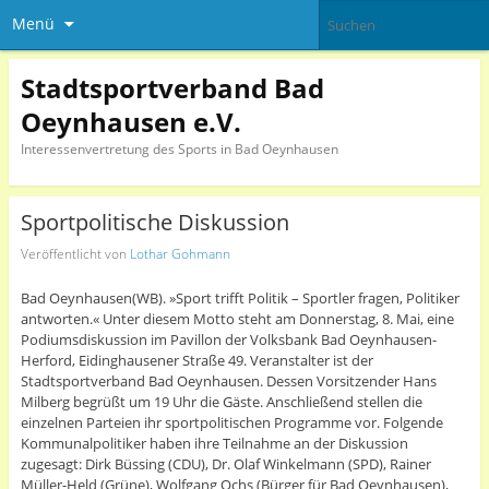
Menü
Stadtsportverband Bad
Oeynhausen e.V.
Interessenvertretung des Sports in Bad Oeynhausen
Sportpolitische Diskussion
Veröffentlicht von
Lothar Gohmann
Bad Oeynhausen(WB). »Sport trifft Politik – Sportler fragen, Politiker
antworten.« Unter diesem Motto steht am Donnerstag, 8. Mai, eine
Podiumsdiskussion im Pavillon der Volksbank Bad Oeynhausen-
Herford, Eidinghausener Straße 49. Veranstalter ist der
Stadtsportverband Bad Oeynhausen. Dessen Vorsitzender Hans
Milberg begrüßt um 19 Uhr die Gäste. Anschließend stellen die
einzelnen Parteien ihr sportpolitischen Programme vor. Folgende
Kommunalpolitiker haben ihre Teilnahme an der Diskussion
zugesagt: Dirk Büssing (CDU), Dr. Olaf Winkelmann (SPD), Rainer
Müller-Held (Grüne), Wolfgang Ochs (Bürger für Bad Oeynhausen),