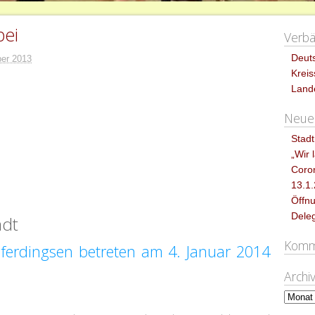
bei
Verb
Deut
er 2013
Krei
Land
Neues
Stadt
„Wir 
Coro
13.1
Öffnu
Dele
adt
Komm
erdingsen betreten am 4. Januar 2014
Archi
Archiv