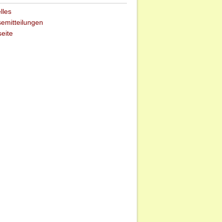
lles
emitteilungen
seite