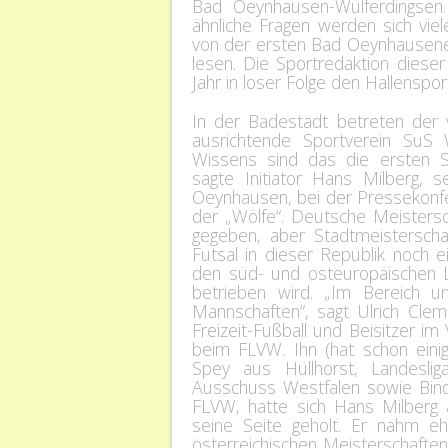
Bad Oeynhausen-Wulferdingsen
ähnliche Fragen werden sich viel
von der ersten Bad Oeynhausener
lesen. Die Sportredaktion dieser
Jahr in loser Folge den Hallenspor
In der Badestadt betreten der 
ausrichtende Sportverein SuS 
Wissens sind das die ersten St
sagte Initiator Hans Milberg, s
Oeynhausen, bei der Pressekonf
der „Wölfe“. Deutsche Meistersc
gegeben, aber Stadtmeisterschaf
Futsal in dieser Republik noch 
den süd- und osteuropäischen Lä
betrieben wird. „Im Bereich u
Mannschaften“, sagt Ulrich Cle
Freizeit-Fußball und Beisitzer i
beim FLVW. Ihn (hat schon eini
Spey aus Hüllhorst, Landesliga
Ausschuss Westfalen sowie Binde
FLVW, hatte sich Hans Milberg 
seine Seite geholt. Er nahm eh
österreichischen Meisterschaften