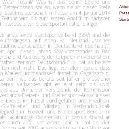
. Was? Futsal? Was ist das denn? Solche und
e Zeitgenossen stellen, wenn sie an dieser Stelle
Aktue
 Stadtmeisterschaft im Futsal am 4. Januar 2014
Press
 Zeitung wird bis zum ersten Anpfiff im nächsten
Start
t-Interessierten diese Sportart näher bringen.
veranstaltende Stadtsportverband (SSV) und der
Wulferdingsen auf jeden Fall Neuland. „Meines
adtmeisterschaften in Deutschland überhaupt“,
eit April diesen Jahres SSV-Vorsitzender in Bad
erenz und Auslosung der Gruppen im Vereinsheim
haften, genannt Deutschland-Cup, hat es bereits
ten noch nicht. Das liegt vor allem daran, dass
ein Mauerblümchendasein fristet im Gegensatz zu
ndern, wo das bereits seit Jahren professionell
nseres Verbandes gibt es erst zehn bis zwölf
mens aus Unna, der Vorsitzende der Kommission
m Verbands-Freizeit- und Breitensport-Ausschusses
ge Events im Futsal durchgeführt) und Friedhelm
-Staffelleiter und Mitglied im Verbandsfußball-
glied zum Freizeit- und Breitensport-Bereich im
als fachkundige Referenten für diesen Abend an
er durch Zufall vor einem Jahr in Tirol bei den
 (schon seit 2002 ausgerichtet) hautnah Notiz von