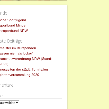
ände
sche Sportjugend
ssportbund Minden
essportbund NRW
te Beiträge
meister im Blutspenden
lassen niemals locker“
naschutzverordnung NRW (Stand:
.2022)
ngszeiten der städt. Turnhallen
giertenversammlung 2020
entare
ve
e