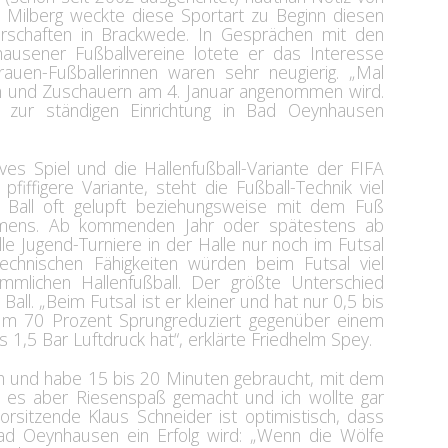
i Milberg weckte diese Sportart zu Beginn diesen
rschaften in Brackwede. In Gesprächen mit den
ausener Fußballvereine lotete er das Interesse
auen-Fußballerinnen waren sehr neugierig. „Mal
rn und Zuschauern am 4. Januar angenommen wird.
s zur ständigen Einrichtung in Bad Oeynhausen
tives Spiel und die Hallenfußball-Variante der FIFA
pfiffigere Variante, steht die Fußball-Technik viel
 Ball oft gelupft beziehungsweise mit dem Fuß
 Clemens. Ab kommenden Jahr oder spätestens ab
lle Jugend-Turniere in der Halle nur noch im Futsal
technischen Fähigkeiten würden beim Futsal viel
mlichen Hallenfußball. Der größte Unterschied
Ball. „Beim Futsal ist er kleiner und hat nur 0,5 bis
r um 70 Prozent Sprungreduziert gegenüber einem
s 1,5 Bar Luftdruck hat“, erklärte Friedhelm Spey.
ch und habe 15 bis 20 Minuten gebraucht, mit dem
t es aber Riesenspaß gemacht und ich wollte gar
rsitzende Klaus Schneider ist optimistisch, dass
Bad Oeynhausen ein Erfolg wird: „Wenn die Wölfe