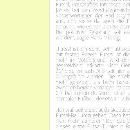
Futsal, ernsthaftes Interesse be
Jahres bei den Westfalenmeiste
Verantwortlichen der Bad Oeynh
aus, und siehe da, auch die Fr
schauen, wie es von den Spiele
Bei positiver Resonanz soll e
werden“, sagte Hans Milberg.
„Futsal ist ein sehr, sehr attrak
mit festen Regeln. Futsal ist die 
mehr im Vordergrund, wird der
gestreichelt“, erklärte Ulrich
2015 sollen nach DFB-Leitlinien a
durchgeführt werden. Die spiel
mehr gefördert als beim herköm
zwischen beiden Varianten ist der 
0,7 Bar Luftdruck. Somit ist e
normalen Fußball, der etwa 1,2 bi
„Ich war seinerzeit auch skeptis
Futsal-Ball umzugehen. Dann ha
nicht mehr aufhören.“ Der SuS-Vo
dieses erste Futsal-Turnier in 