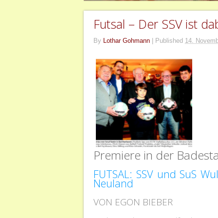
Futsal – Der SSV ist da
By
Lothar Gohmann
|
Published
14. Novemb
Premiere in der Badest
FUTSAL: SSV und SuS Wulf
Neuland
VON EGON BIEBER